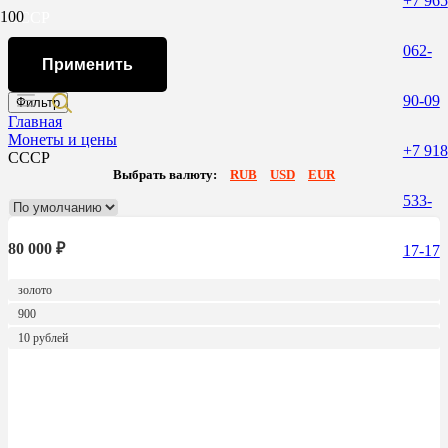
+7 965
СССР
062-
Применить
90-09
Фильтр
Главная
Монеты и цены
+7 918
СССР
Выбрать валюту:
RUB
USD
EUR
533-
80 000
₽
17-17
золото
900
10 рублей