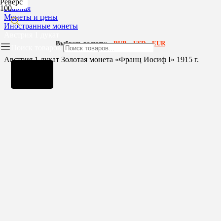
Реверс
Главная
Монеты и цены
Иностранные монеты
Австрия 1 дукат
Выбрать валюту:
RUB
USD
EUR
Поиск товаров
Австрия 1 дукат Золотая монета «Франц Иосиф I» 1915 г.