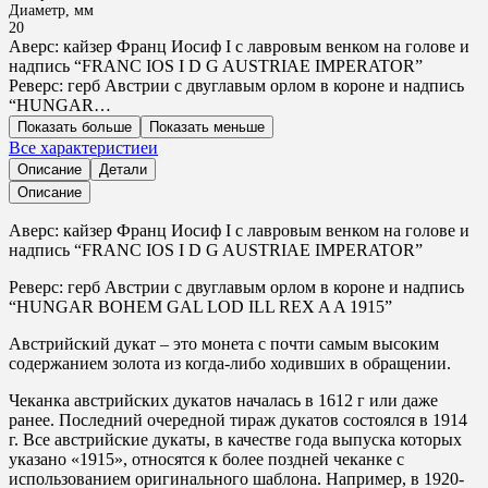
Диаметр, мм
20
Аверс: кайзер Франц Иосиф I с лавровым венком на голове и
надпись “FRANC IOS I D G AUSTRIAE IMPERATOR”
Реверс: герб Австрии с двуглавым орлом в короне и надпись
“HUNGAR…
Показать больше
Показать меньше
Все характеристиеи
Описание
Детали
Описание
Аверс: кайзер Франц Иосиф I с лавровым венком на голове и
надпись “FRANC IOS I D G AUSTRIAE IMPERATOR”
Реверс: герб Австрии с двуглавым орлом в короне и надпись
“HUNGAR BOHEM GAL LOD ILL REX A A 1915”
Австрийский дукат – это монета с почти самым высоким
содержанием золота из когда-либо ходивших в обращении.
Чеканка австрийских дукатов началась в 1612 г или даже
ранее. Последний очередной тираж дукатов состоялся в 1914
г. Все австрийские дукаты, в качестве года выпуска которых
указано «1915», относятся к более поздней чеканке с
использованием оригинального шаблона. Например, в 1920-