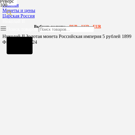
Реверс
Главная
Монеты и цены
Царская Россия
Николай II
Выбрать валюту:
RUB
USD
EUR
Поиск товаров
Николай II Золотая монета Российская империя 5 рублей 1899
ФЗ, Биткин №24