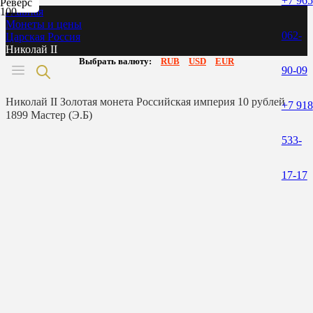
+7 965
Реверс
Главная
Монеты и цены
062-
Царская Россия
Николай II
Выбрать валюту:
RUB
USD
EUR
90-09
Николай II Золотая монета Российская империя 10 рублей
+7 918
1899 Мастер (Э.Б)
533-
17-17