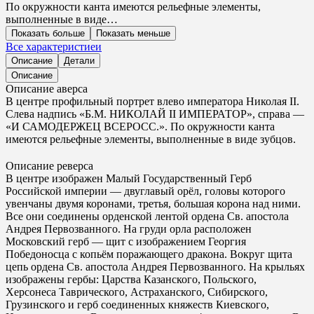
По окружности канта имеются рельефные элементы,
выполненные в виде…
Показать больше
Показать меньше
Все характеристиеи
Описание
Детали
Описание
Описание аверса
В центре профильный портрет влево императора Николая II.
Слева надпись «Б.М. НИКОЛАЙ II ИМПЕРАТОР», справа —
«И САМОДЕРЖЕЦ ВСЕРОСС.». По окружности канта
имеются рельефные элементы, выполненные в виде зубцов.
Описание реверса
В центре изображен Малый Государственный Герб
Российской империи — двуглавый орёл, головы которого
увенчаны двумя коронами, третья, большая корона над ними.
Все они соединены орденской лентой ордена Св. апостола
Андрея Первозванного. На груди орла расположен
Московский герб — щит с изображением Георгия
Победоносца с копьём поражающего дракона. Вокруг щита
цепь ордена Св. апостола Андрея Первозванного. На крыльях
изображены гербы: Царства Казанского, Польского,
Херсонеса Таврического, Астраханского, Сибирского,
Грузинского и герб соединенных княжеств Киевского,