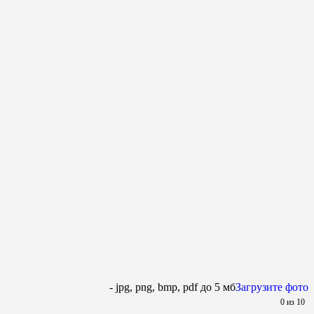
- jpg, png, bmp, pdf до 5 мб
Загрузите фото
0
из 10