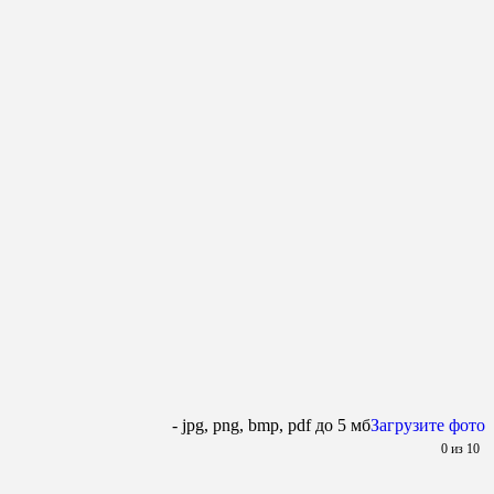
- jpg, png, bmp, pdf до 5 мб
Загрузите фото
0
из 10