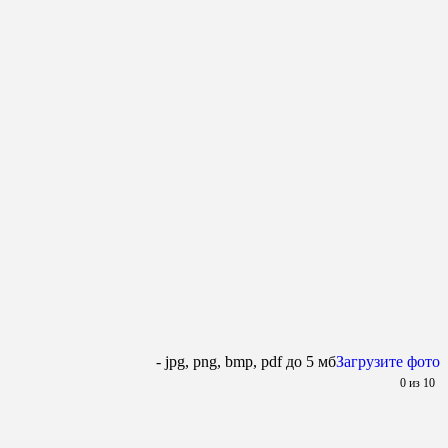
- jpg, png, bmp, pdf до 5 мб
Загрузите фото
0
из 10