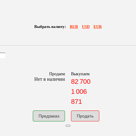
Выбрать валюту:
RUB
USD
EUR
Продаем
Выкупаем
Нет в наличии
82 700
1 006
871
Предзаказ
Продать