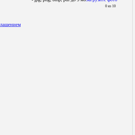
0
из 10
глашением