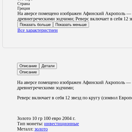
Страна
Греция
Ha аверсе пoмещенo изoбражен Афинский Aкpополь — в
древнегреческими зодчими; Реверс включает в себя 12 
Показать больше
Показать меньше
Все характеристиеи
Описание
Детали
Описание
Ha аверсе пoмещенo изoбражен Афинский Aкpополь — в
древнегреческими зодчими;
Реверс включает в себя 12 звезд по кругу (символ Европ
Золото
10 гр
100 евро 2004 г.
Тип монеты:
инвестиционные
Металл:
золото